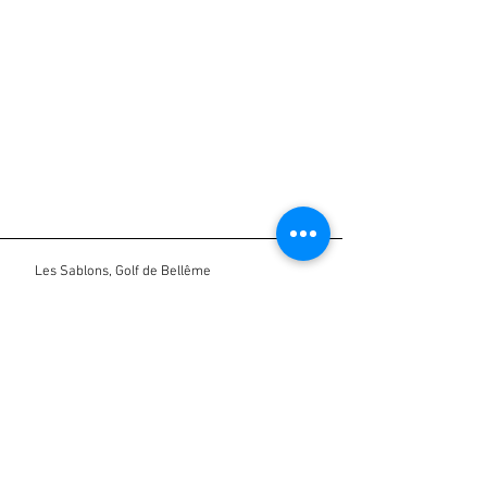
Les Sablons, Golf de Bellême
61130 Bellême, France |
+33(0)233856882
Nous contacter
Inscrivez-vous a notre liste de diffusion